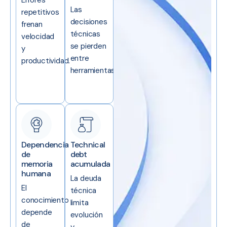
Las
repetitivos
decisiones
frenan
técnicas
velocidad
se pierden
y
entre
productividad.
herramientas.
Dependencia
Technical
de
debt
memoria
acumulada
humana
La deuda
El
técnica
conocimiento
limita
depende
evolución
de
y