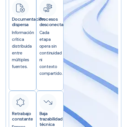
Documentación
Procesos
dispersa
desconectados
Información
Cada
crítica
etapa
distribuida
opera sin
entre
continuidad
múltiples
ni
fuentes.
contexto
compartido.
Retrabajo
Baja
constante
trazabilidad
técnica
Errores