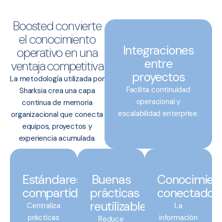
Boosted convierte
el conocimiento
Integraciones
operativo en una
entre
ventaja competitiva
proyectos
La metodología utilizada por
Facilita continuidad
Sharksia crea una capa
operacional y
continua de memoria
escalabilidad enterprise.
organizacional que conecta
equipos, proyectos y
experiencia acumulada.
Estándares
Buenas
Conocimien
compartidos
prácticas
conectado
reutilizables
Centraliza
La
prácticas
información
Reduce