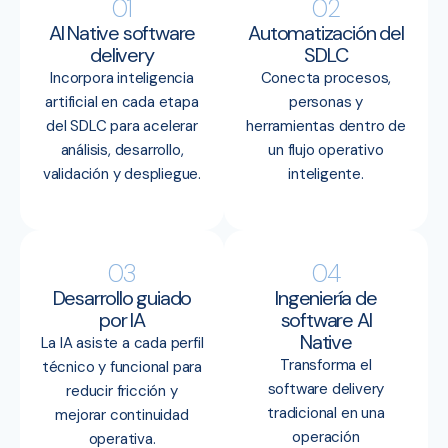
01
02
AI Native software
Automatización del
delivery
SDLC
Incorpora inteligencia
Conecta procesos,
artificial en cada etapa
personas y
del SDLC para acelerar
herramientas dentro de
análisis, desarrollo,
un flujo operativo
validación y despliegue.
inteligente.
03
04
Desarrollo guiado
Ingeniería de
por IA
software AI
Native
La IA asiste a cada perfil
Transforma el
técnico y funcional para
software delivery
reducir fricción y
tradicional en una
mejorar continuidad
operación
operativa.