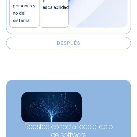
personas y
escalabilidad.
no del
sistema.
DESPUÉS
Boosted conecta todo el ciclo
de software